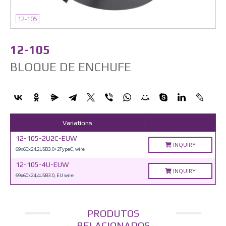
12-105
12-105
BLOQUE DE ENCHUFE
Variations
12-105-2U2C-EUW
INQUIRY
69x60x24,2USB3.0+2TypeC, wire
12-105-4U-EUW
INQUIRY
69x60x24,4USB3.0, EU wire
PRODUTOS
RELACIONADOS