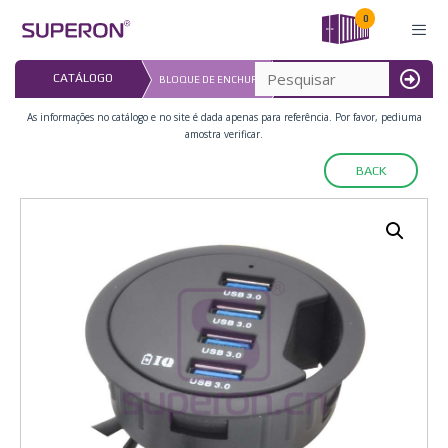
Pular
0
para
o
DATA DE ATUALIZAÇÃO: 
CATÁLOGO
BLOQUE DE ENCHUFE
conteúdo
16.07.2026
MENU
As informações no catálogo e no site é dada apenas para referência. Por favor, pediuma
amostra verificar.
BACK