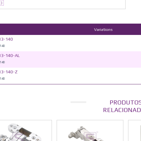
13
Variations
13-140
140
13-140-AL
140
13-140-Z
140
PRODUTO
RELACIONAD